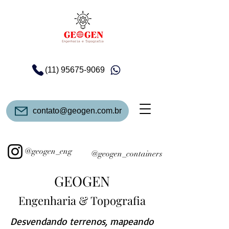
(11) 95675-9069
contato@geogen.com.br
@geogen_eng
@geogen_containers
GEOGEN
Engenharia &
Top
ografia
Desvendando terrenos, mapeando